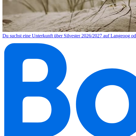
Du suchst eine Unterkunft über Silvester 2026/2027 auf Langeoog 