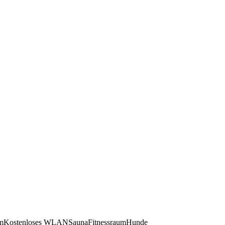
m
Kostenloses WLAN
Sauna
Fitnessraum
Hunde