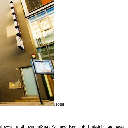
Hotel
ufbewahrung
Innenpool
Spa / Wellness-Bereich
E-Tankstelle
Tagungsrau