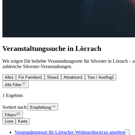
Veranstaltungssuche in Lörrach
Wir zeigen Dir beliebte Veranstaltungsorte für Silvester in Lörrach –
zahlreiche Silvester-Veranstaltungen.
Alle
1
Für Familien
1
Show
1
Attraktion
1
Tour / Ausflug
1
Alle Filter
1 Ergebnis
Sortiert nach:
Empfehlung
Filtern
Liste
Karte
Veranstaltungsort für Lörracher Weihnachtscircus ansehen