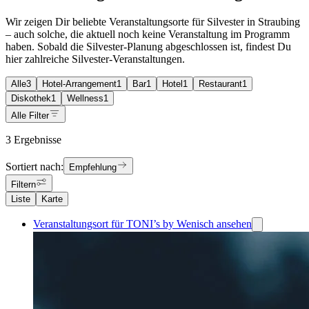
Wir zeigen Dir beliebte Veranstaltungsorte für Silvester in Straubing
– auch solche, die aktuell noch keine Veranstaltung im Programm
haben. Sobald die Silvester-Planung abgeschlossen ist, findest Du
hier zahlreiche Silvester-Veranstaltungen.
Alle
3
Hotel-Arrangement
1
Bar
1
Hotel
1
Restaurant
1
Diskothek
1
Wellness
1
Alle Filter
3 Ergebnisse
Sortiert nach:
Empfehlung
Filtern
Liste
Karte
Veranstaltungsort für TONI’s by Wenisch ansehen