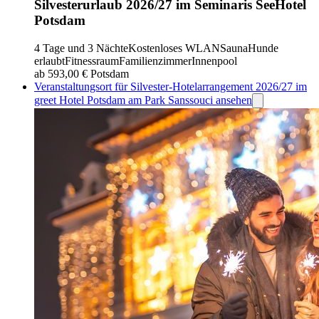
Silvesterurlaub 2026/27 im Seminaris SeeHotel
Potsdam
4 Tage und 3 Nächte
Kostenloses WLAN
Sauna
Hunde
erlaubt
Fitnessraum
Familienzimmer
Innenpool
ab 593,00 €
Potsdam
Veranstaltungsort für Silvester-Hotelarrangement 2026/27 im
greet Hotel Potsdam am Park Sanssouci ansehen