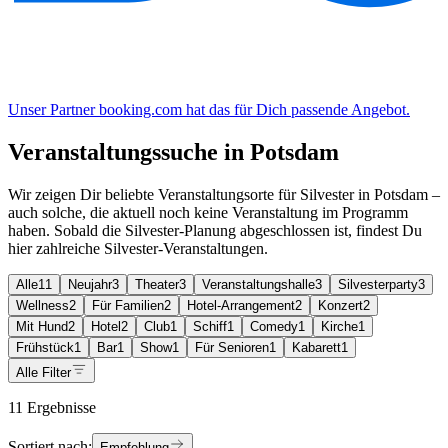
Unser Partner booking.com hat das für Dich passende Angebot.
Veranstaltungssuche in Potsdam
Wir zeigen Dir beliebte Veranstaltungsorte für Silvester in Potsdam –
auch solche, die aktuell noch keine Veranstaltung im Programm
haben. Sobald die Silvester-Planung abgeschlossen ist, findest Du
hier zahlreiche Silvester-Veranstaltungen.
Alle
11
Neujahr
3
Theater
3
Veranstaltungshalle
3
Silvesterparty
3
Wellness
2
Für Familien
2
Hotel-Arrangement
2
Konzert
2
Mit Hund
2
Hotel
2
Club
1
Schiff
1
Comedy
1
Kirche
1
Frühstück
1
Bar
1
Show
1
Für Senioren
1
Kabarett
1
Alle Filter
11 Ergebnisse
Sortiert nach:
Empfehlung