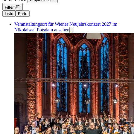
Filtern
Liste
Karte
Veranstaltungsort für Wiener Neujahrskonzert 2027 im
Nikolaisaal Potsdam ansehen