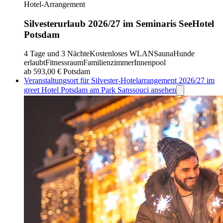
Hotel-Arrangement
Silvesterurlaub 2026/27 im Seminaris SeeHotel
Potsdam
4 Tage und 3 Nächte
Kostenloses WLAN
Sauna
Hunde
erlaubt
Fitnessraum
Familienzimmer
Innenpool
ab 593,00 €
Potsdam
Veranstaltungsort für Silvester-Hotelarrangement 2026/27 im
greet Hotel Potsdam am Park Sanssouci ansehen