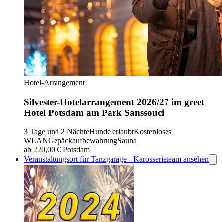
Hotel-Arrangement
Silvester-Hotelarrangement 2026/27 im greet
Hotel Potsdam am Park Sanssouci
3 Tage und 2 Nächte
Hunde erlaubt
Kostenloses
WLAN
Gepäckaufbewahrung
Sauna
ab 220,00 €
Potsdam
Veranstaltungsort für Tanzgarage - Karosserieteam ansehen