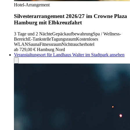
Hotel-Arrangement
Silvesterarrangement 2026/27 im Crowne Plaza
Hamburg mit Elbkreuzfahrt
3 Tage und 2 Nächte
Gepäckaufbewahrung
Spa / Wellness-
Bereich
E-Tankstelle
Tagungsraum
Kostenloses
WLAN
Sauna
Fitnessraum
Nichtraucherhotel
ab 729,00 €
Hamburg Nord
Veranstaltungsort für Landhaus Walter im Stadtpark ansehen