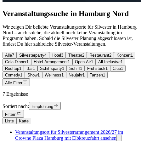
Veranstaltungssuche in Hamburg Nord
Wir zeigen Dir beliebte Veranstaltungsorte für Silvester in Hamburg
Nord – auch solche, die aktuell noch keine Veranstaltung im
Programm haben. Sobald die Silvester-Planung abgeschlossen ist,
findest Du hier zahlreiche Silvester-Veranstaltungen.
Alle
7
Silvesterparty
4
Hotel
3
Theater
2
Restaurant
2
Konzert
1
Gala-Dinner
1
Hotel-Arrangement
1
Open Air
1
All Inclusive
1
Rooftop
1
Bar
1
Schiffsparty
1
Schiff
1
Frühstück
1
Club
1
Comedy
1
Show
1
Wellness
1
Neujahr
1
Tanzen
1
Alle Filter
7 Ergebnisse
Sortiert nach:
Empfehlung
Filtern
Liste
Karte
Veranstaltungsort für Silvesterarrangement 2026/27 im
Crowne Plaza Hamburg mit Elbkreuzfahrt ansehen