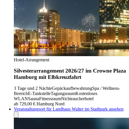
Hotel-Arrangement
Silvesterarrangement 2026/27 im Crowne Plaza
Hamburg mit Elbkreuzfahrt
3 Tage und 2 Nächte
Gepäckaufbewahrung
Spa / Wellness-
Bereich
E-Tankstelle
Tagungsraum
Kostenloses
WLAN
Sauna
Fitnessraum
Nichtraucherhotel
ab 729,00 €
Hamburg Nord
Veranstaltungsort für Landhaus Walter im Stadtpark ansehen