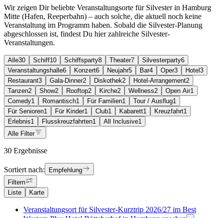
Wir zeigen Dir beliebte Veranstaltungsorte für Silvester in Hamburg
Mitte (Hafen, Reeperbahn) – auch solche, die aktuell noch keine
Veranstaltung im Programm haben. Sobald die Silvester-Planung
abgeschlossen ist, findest Du hier zahlreiche Silvester-
Veranstaltungen.
Alle
30
Schiff
10
Schiffsparty
8
Theater
7
Silvesterparty
6
Veranstaltungshalle
6
Konzert
6
Neujahr
5
Bar
4
Oper
3
Hotel
3
Restaurant
3
Gala-Dinner
2
Diskothek
2
Hotel-Arrangement
2
Tanzen
2
Show
2
Rooftop
2
Kirche
2
Wellness
2
Open Air
1
Comedy
1
Romantisch
1
Für Familien
1
Tour / Ausflug
1
Für Senioren
1
Für Kinder
1
Club
1
Kabarett
1
Kreuzfahrt
1
Erlebnis
1
Flusskreuzfahrten
1
All Inclusive
1
Alle Filter
30 Ergebnisse
Sortiert nach:
Empfehlung
Filtern
Liste
Karte
Veranstaltungsort für Silvester-Kurztrip 2026/27 im Best