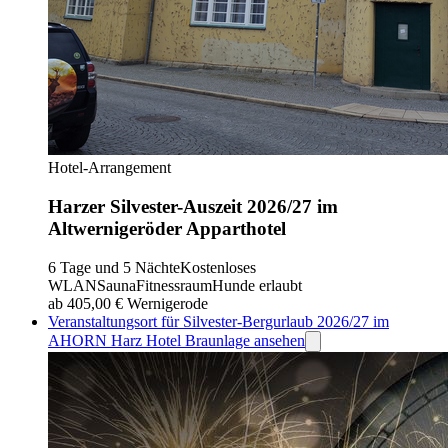
Hotel-Arrangement
Harzer Silvester-Auszeit 2026/27 im
Altwernigeröder Apparthotel
6 Tage und 5 Nächte
Kostenloses
WLAN
Sauna
Fitnessraum
Hunde erlaubt
ab 405,00 €
Wernigerode
Veranstaltungsort für Silvester-Bergurlaub 2026/27 im
AHORN Harz Hotel Braunlage ansehen