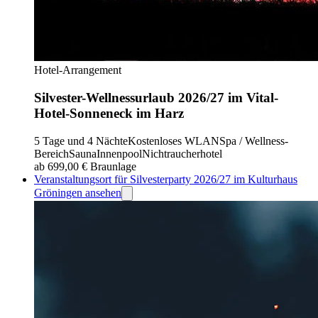
Hotel-Arrangement
Silvester-Wellnessurlaub 2026/27 im Vital-
Hotel-Sonneneck im Harz
5 Tage und 4 Nächte
Kostenloses WLAN
Spa / Wellness-
Bereich
Sauna
Innenpool
Nichtraucherhotel
ab 699,00 €
Braunlage
Veranstaltungsort für Silvesterparty 2026/27 im Kulturhaus
Gröningen ansehen