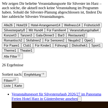
Wir zeigen Dir beliebte Veranstaltungsorte für Silvester im Harz –
auch solche, die aktuell noch keine Veranstaltung im Programm
haben. Sobald die Silvester-Planung abgeschlossen ist, findest Du
hier zahlreiche Silvester-Veranstaltungen.
Alle
26
Hotel
19
Hotel-Arrangement
14
Wellness
14
Frühstück
8
Silvesterparty
8
Mit Hund
4
Für Familien
4
Veranstaltungshalle
4
Konzert
3
Tanzen
3
Gala-Dinner
3
Bar
3
Restaurant
2
Romantisch
2
Skifahren
2
Für Senioren
2
Neujahr
2
Oper
1
Für Paare
1
Club
1
Für Kinder
1
Führung
1
Diskothek
1
Sport
1
Therme
1
Theater
1
Alle Filter
26 Ergebnisse
Sortiert nach:
Empfehlung
Filtern
Liste
Karte
Veranstaltungsort für Silvesterurlaub 2026/27 im Panorama
Ferien Hotel Harz in Güntersberge ansehen