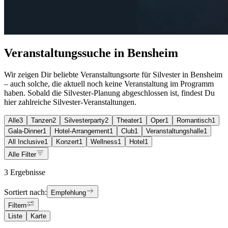
Veranstaltungssuche in Bensheim
Wir zeigen Dir beliebte Veranstaltungsorte für Silvester in Bensheim
– auch solche, die aktuell noch keine Veranstaltung im Programm
haben. Sobald die Silvester-Planung abgeschlossen ist, findest Du
hier zahlreiche Silvester-Veranstaltungen.
Alle
3
Tanzen
2
Silvesterparty
2
Theater
1
Oper
1
Romantisch
1
Gala-Dinner
1
Hotel-Arrangement
1
Club
1
Veranstaltungshalle
1
All Inclusive
1
Konzert
1
Wellness
1
Hotel
1
Alle Filter
3 Ergebnisse
Sortiert nach:
Empfehlung
Filtern
Liste
Karte