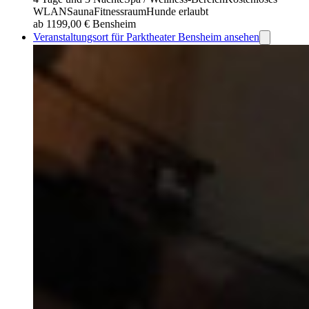
WLAN
Sauna
Fitnessraum
Hunde erlaubt
ab 1199,00 €
Bensheim
Veranstaltungsort für Parktheater Bensheim ansehen