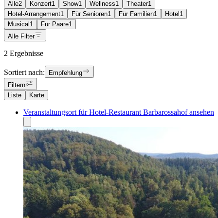
Alle
2
Konzert
1
Show
1
Wellness
1
Theater
1
Hotel-Arrangement
1
Für Senioren
1
Für Familien
1
Hotel
1
Musical
1
Für Paare
1
Alle Filter
2 Ergebnisse
Sortiert nach:
Empfehlung
Filtern
Liste
Karte
Veranstaltungsort für Hotel-Restaurant Barbarossahof ansehen