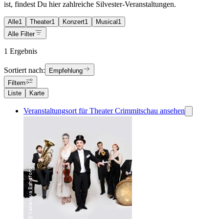
ist, findest Du hier zahlreiche Silvester-Veranstaltungen.
Alle
1
Theater
1
Konzert
1
Musical
1
Alle Filter
1 Ergebnis
Sortiert nach:
Empfehlung
Filtern
Liste
Karte
Veranstaltungsort für Theater Crimmitschau ansehen