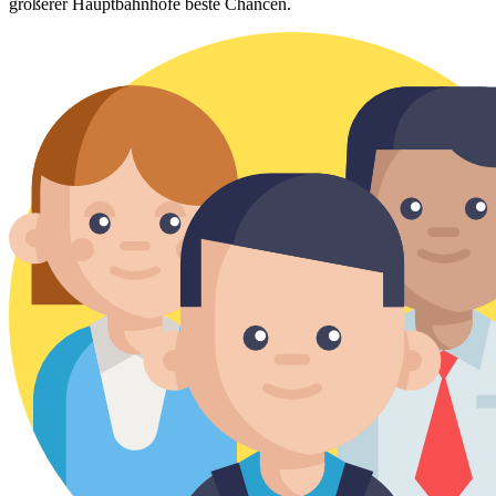
größerer Hauptbahnhöfe beste Chancen.