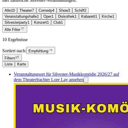
hier zahlreiche Silvester-Veranstaltungen.
Alle
10
Theater
7
Comedy
4
Show
3
Schiff
2
Veranstaltungshalle
1
Oper
1
Diskothek
1
Kabarett
1
Kirche
1
Silvesterparty
1
Konzert
1
Club
1
Alle Filter
10 Ergebnisse
Sortiert nach:
Empfehlung
Filtern
Liste
Karte
Veranstaltungsort für Silvester-Musikkomödie 2026/27 auf
dem Theaterfrachter Lore Lay ansehen