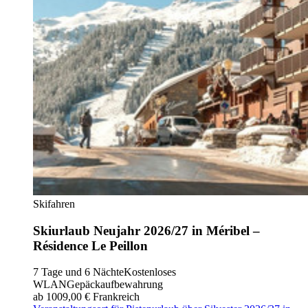
Skifahren
Skiurlaub Neujahr 2026/27 in Méribel –
Résidence Le Peillon
7 Tage und 6 Nächte
Kostenloses
WLAN
Gepäckaufbewahrung
ab 1009,00 €
Frankreich