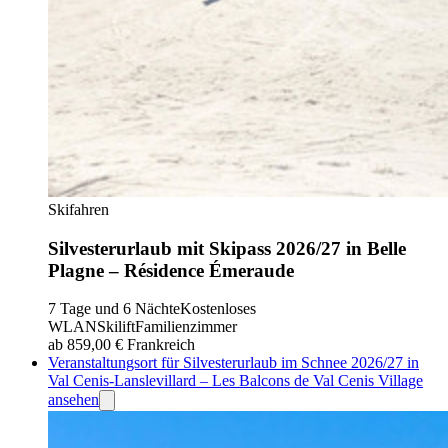
Skifahren
Silvesterurlaub mit Skipass 2026/27 in Belle
Plagne – Résidence Émeraude
7 Tage und 6 Nächte
Kostenloses
WLAN
Skilift
Familienzimmer
ab 859,00 €
Frankreich
Veranstaltungsort für Silvesterurlaub im Schnee 2026/27 in
Val Cenis-Lanslevillard – Les Balcons de Val Cenis Village
ansehen