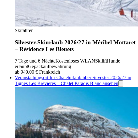
Skifahren
Silvester-Skiurlaub 2026/27 in Méribel Mottaret
– Résidence Les Bleuets
7 Tage und 6 Nächte
Kostenloses WLAN
Skilift
Hunde
erlaubt
Gepäckaufbewahrung
ab 949,00 €
Frankreich
Veranstaltungsort für Chaleturlaub über Silvester 2026/27 in
Tignes Les Brevieres – Chalet Paradis Blanc ansehen