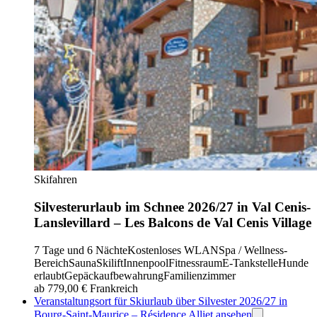
Skifahren
Silvesterurlaub im Schnee 2026/27 in Val Cenis-
Lanslevillard – Les Balcons de Val Cenis Village
7 Tage und 6 Nächte
Kostenloses WLAN
Spa / Wellness-
Bereich
Sauna
Skilift
Innenpool
Fitnessraum
E-Tankstelle
Hunde
erlaubt
Gepäckaufbewahrung
Familienzimmer
ab 779,00 €
Frankreich
Veranstaltungsort für Skiurlaub über Silvester 2026/27 in
Bourg-Saint-Maurice – Résidence Alliet ansehen