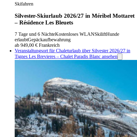
Skifahren
Silvester-Skiurlaub 2026/27 in Méribel Mottaret
– Résidence Les Bleuets
7 Tage und 6 Nächte
Kostenloses WLAN
Skilift
Hunde
erlaubt
Gepäckaufbewahrung
ab 949,00 €
Frankreich
Veranstaltungsort für Chaleturlaub über Silvester 2026/27 in
Tignes Les Brevieres – Chalet Paradis Blanc ansehen