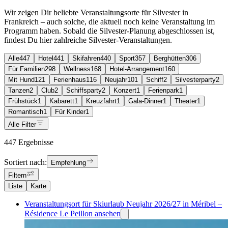
Wir zeigen Dir beliebte Veranstaltungsorte für Silvester in
Frankreich – auch solche, die aktuell noch keine Veranstaltung im
Programm haben. Sobald die Silvester-Planung abgeschlossen ist,
findest Du hier zahlreiche Silvester-Veranstaltungen.
Alle
447
Hotel
441
Skifahren
440
Sport
357
Berghütten
306
Für Familien
298
Wellness
168
Hotel-Arrangement
160
Mit Hund
121
Ferienhaus
116
Neujahr
101
Schiff
2
Silvesterparty
2
Tanzen
2
Club
2
Schiffsparty
2
Konzert
1
Ferienpark
1
Frühstück
1
Kabarett
1
Kreuzfahrt
1
Gala-Dinner
1
Theater
1
Romantisch
1
Für Kinder
1
Alle Filter
447 Ergebnisse
Sortiert nach:
Empfehlung
Filtern
Liste
Karte
Veranstaltungsort für Skiurlaub Neujahr 2026/27 in Méribel –
Résidence Le Peillon ansehen