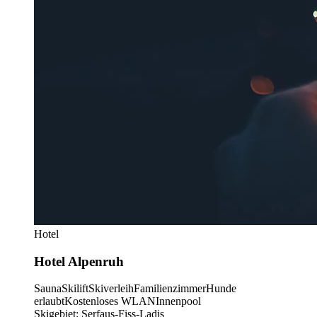
Hotel
Hotel Alpenruh
Sauna
Skilift
Skiverleih
Familienzimmer
Hunde
erlaubt
Kostenloses WLAN
Innenpool
Skigebiet: Serfaus-Fiss-Ladis