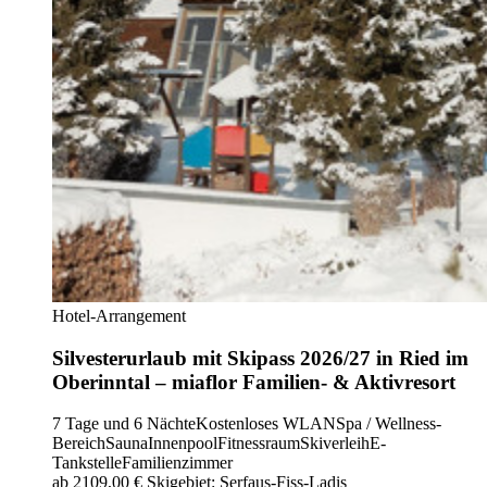
Hotel-Arrangement
Silvesterurlaub mit Skipass 2026/27 in Ried im
Oberinntal – miaflor Familien- & Aktivresort
7 Tage und 6 Nächte
Kostenloses WLAN
Spa / Wellness-
Bereich
Sauna
Innenpool
Fitnessraum
Skiverleih
E-
Tankstelle
Familienzimmer
ab 2109,00 €
Skigebiet: Serfaus-Fiss-Ladis