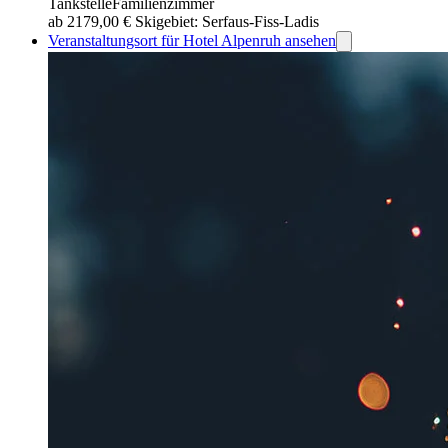
Tankstelle
Familienzimmer
ab 2179,00 €
Skigebiet: Serfaus-Fiss-Ladis
Veranstaltungsort für Hotel Alpenruh ansehen