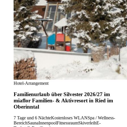
Hotel-Arrangement
Familienurlaub über Silvester 2026/27 im
miaflor Familien- & Aktivresort in Ried im
Oberinntal
7 Tage und 6 Nächte
Kostenloses WLAN
Spa / Wellness-
Bereich
Sauna
Innenpool
Fitnessraum
Skiverleih
E-