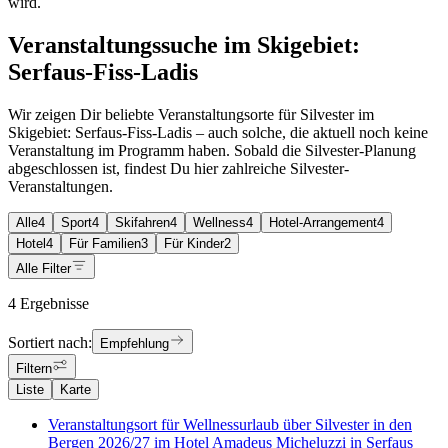
wird.
Veranstaltungssuche im Skigebiet:
Serfaus-Fiss-Ladis
Wir zeigen Dir beliebte Veranstaltungsorte für Silvester im
Skigebiet: Serfaus-Fiss-Ladis – auch solche, die aktuell noch keine
Veranstaltung im Programm haben. Sobald die Silvester-Planung
abgeschlossen ist, findest Du hier zahlreiche Silvester-
Veranstaltungen.
Alle
4
Sport
4
Skifahren
4
Wellness
4
Hotel-Arrangement
4
Hotel
4
Für Familien
3
Für Kinder
2
Alle Filter
4 Ergebnisse
Sortiert nach:
Empfehlung
Filtern
Liste
Karte
Veranstaltungsort für Wellnessurlaub über Silvester in den
Bergen 2026/27 im Hotel Amadeus Micheluzzi in Serfaus