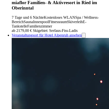
miaflor Familien- & Aktivresort in Ried im
Oberinntal
7 Tage und 6 Nächte
Kostenloses WLAN
Spa / Wellness-
Bereich
Sauna
Innenpool
Fitnessraum
Skiverleih
E-
Tankstelle
Familienzimmer
ab 2179,00 €
Skigebiet: Serfaus-Fiss-Ladis
Veranstaltungsort für Hotel Alpenruh ansehen