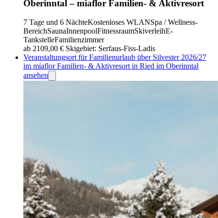
Oberinntal – miaflor Familien- & Aktivresort
7 Tage und 6 Nächte
Kostenloses WLAN
Spa / Wellness-
Bereich
Sauna
Innenpool
Fitnessraum
Skiverleih
E-
Tankstelle
Familienzimmer
ab 2109,00 €
Skigebiet: Serfaus-Fiss-Ladis
Veranstaltungsort für Familienurlaub über Silvester 2026/27
im miaflor Familien- & Aktivresort in Ried im Oberinntal
ansehen