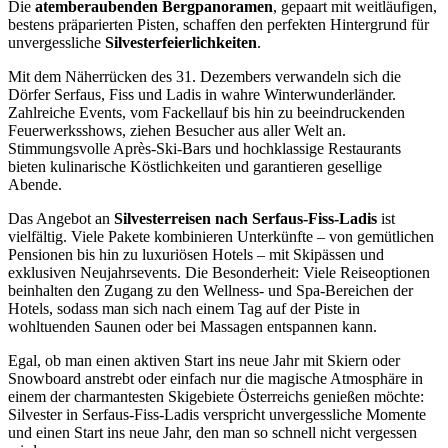
Die
atemberaubenden Bergpanoramen
, gepaart mit weitläufigen,
bestens präparierten Pisten, schaffen den perfekten Hintergrund für
unvergessliche
Silvesterfeierlichkeiten
.
Mit dem Näherrücken des 31. Dezembers verwandeln sich die
Dörfer Serfaus, Fiss und Ladis in wahre Winterwunderländer.
Zahlreiche Events, vom Fackellauf bis hin zu beeindruckenden
Feuerwerksshows, ziehen Besucher aus aller Welt an.
Stimmungsvolle Après-Ski-Bars und hochklassige Restaurants
bieten kulinarische Köstlichkeiten und garantieren gesellige
Abende.
Das Angebot an
Silvesterreisen nach Serfaus-Fiss-Ladis
ist
vielfältig. Viele Pakete kombinieren Unterkünfte – von gemütlichen
Pensionen bis hin zu luxuriösen Hotels – mit Skipässen und
exklusiven Neujahrsevents. Die Besonderheit: Viele Reiseoptionen
beinhalten den Zugang zu den Wellness- und Spa-Bereichen der
Hotels, sodass man sich nach einem Tag auf der Piste in
wohltuenden Saunen oder bei Massagen entspannen kann.
Egal, ob man einen aktiven Start ins neue Jahr mit Skiern oder
Snowboard anstrebt oder einfach nur die magische Atmosphäre in
einem der charmantesten Skigebiete Österreichs genießen möchte:
Silvester in Serfaus-Fiss-Ladis verspricht unvergessliche Momente
und einen Start ins neue Jahr, den man so schnell nicht vergessen