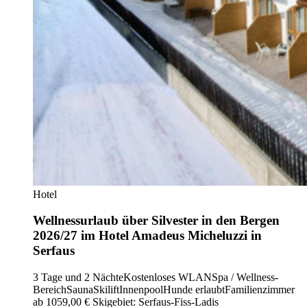
Hotel
Wellnessurlaub über Silvester in den Bergen
2026/27 im Hotel Amadeus Micheluzzi in
Serfaus
3 Tage und 2 Nächte
Kostenloses WLAN
Spa / Wellness-
Bereich
Sauna
Skilift
Innenpool
Hunde erlaubt
Familienzimmer
ab 1059,00 €
Skigebiet: Serfaus-Fiss-Ladis