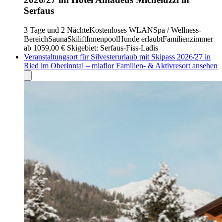
Serfaus
3 Tage und 2 Nächte
Kostenloses WLAN
Spa / Wellness-
Bereich
Sauna
Skilift
Innenpool
Hunde erlaubt
Familienzimmer
ab 1059,00 €
Skigebiet: Serfaus-Fiss-Ladis
Veranstaltungsort für Silvesterurlaub mit Skipass 2026/27 in
Ried im Oberinntal – miaflor Familien- & Aktivresort ansehen