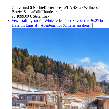
7 Tage und 6 Nächte
Kostenloses WLAN
Spa / Wellness-
Bereich
Sauna
Skilift
Hunde erlaubt
ab 1099,00 €
Steiermark
Veranstaltungsort für Winterferien über Silvester 2026/27 in
Haus im Ennstal – Abenteuerhof Schiefer ansehen