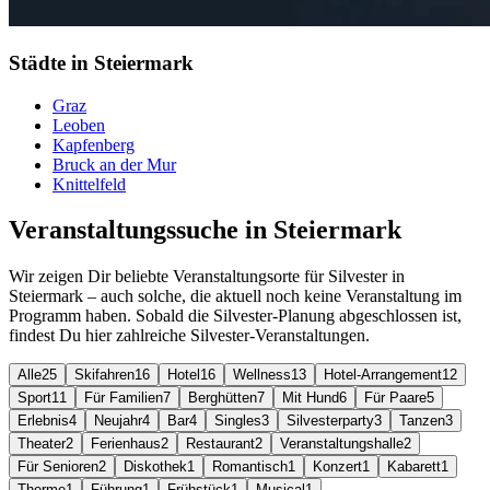
Städte in Steiermark
Graz
Leoben
Kapfenberg
Bruck an der Mur
Knittelfeld
Veranstaltungssuche in Steiermark
Wir zeigen Dir beliebte Veranstaltungsorte für Silvester in
Steiermark – auch solche, die aktuell noch keine Veranstaltung im
Programm haben. Sobald die Silvester-Planung abgeschlossen ist,
findest Du hier zahlreiche Silvester-Veranstaltungen.
Alle
25
Skifahren
16
Hotel
16
Wellness
13
Hotel-Arrangement
12
Sport
11
Für Familien
7
Berghütten
7
Mit Hund
6
Für Paare
5
Erlebnis
4
Neujahr
4
Bar
4
Singles
3
Silvesterparty
3
Tanzen
3
Theater
2
Ferienhaus
2
Restaurant
2
Veranstaltungshalle
2
Für Senioren
2
Diskothek
1
Romantisch
1
Konzert
1
Kabarett
1
Therme
1
Führung
1
Frühstück
1
Musical
1