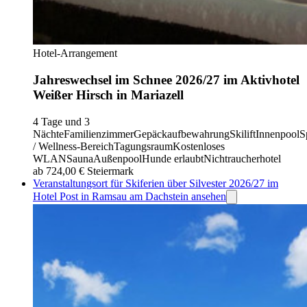
Hotel-Arrangement
Jahreswechsel im Schnee 2026/27 im Aktivhotel
Weißer Hirsch in Mariazell
4 Tage und 3
Nächte
Familienzimmer
Gepäckaufbewahrung
Skilift
Innenpool
S
/ Wellness-Bereich
Tagungsraum
Kostenloses
WLAN
Sauna
Außenpool
Hunde erlaubt
Nichtraucherhotel
ab 724,00 €
Steiermark
Veranstaltungsort für Skiferien über Silvester 2026/27 im
Hotel Post in Ramsau am Dachstein ansehen