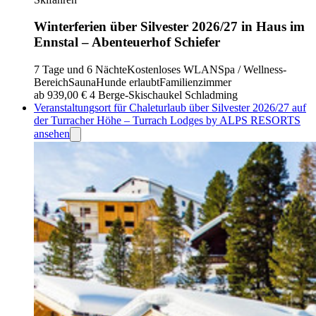
Winterferien über Silvester 2026/27 in Haus im
Ennstal – Abenteuerhof Schiefer
7 Tage und 6 Nächte
Kostenloses WLAN
Spa / Wellness-
Bereich
Sauna
Hunde erlaubt
Familienzimmer
ab 939,00 €
4 Berge-Skischaukel Schladming
Veranstaltungsort für Chaleturlaub über Silvester 2026/27 auf
der Turracher Höhe – Turrach Lodges by ALPS RESORTS
ansehen