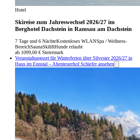
Hotel
Skireise zum Jahreswechsel 2026/27 im
Berghotel Dachstein in Ramsau am Dachstein
7 Tage und 6 Nächte
Kostenloses WLAN
Spa / Wellness-
Bereich
Sauna
Skilift
Hunde erlaubt
ab 1099,00 €
Steiermark
Veranstaltungsort für Winterferien über Silvester 2026/27 in
Haus im Ennstal – Abenteuerhof Schiefer ansehen