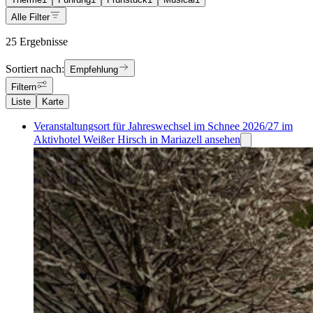
Alle Filter
25 Ergebnisse
Sortiert nach:
Empfehlung
Filtern
Liste
Karte
Veranstaltungsort für Jahreswechsel im Schnee 2026/27 im
Aktivhotel Weißer Hirsch in Mariazell ansehen