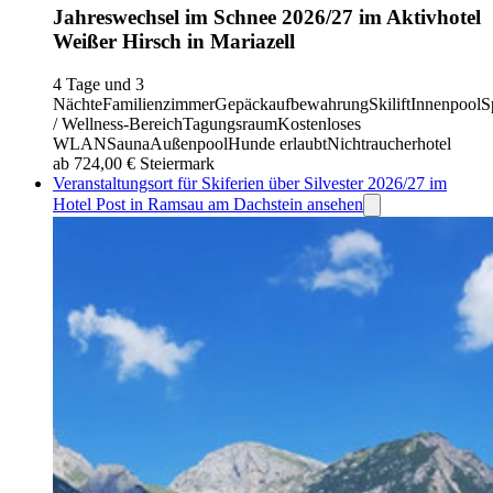
Jahreswechsel im Schnee 2026/27 im Aktivhotel
Weißer Hirsch in Mariazell
4 Tage und 3
Nächte
Familienzimmer
Gepäckaufbewahrung
Skilift
Innenpool
S
/ Wellness-Bereich
Tagungsraum
Kostenloses
WLAN
Sauna
Außenpool
Hunde erlaubt
Nichtraucherhotel
ab 724,00 €
Steiermark
Veranstaltungsort für Skiferien über Silvester 2026/27 im
Hotel Post in Ramsau am Dachstein ansehen