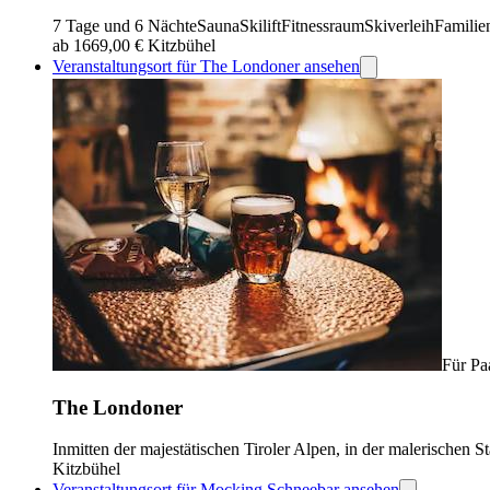
7 Tage und 6 Nächte
Sauna
Skilift
Fitnessraum
Skiverleih
Familie
ab 1669,00 €
Kitzbühel
Veranstaltungsort für The Londoner ansehen
Für Pa
The Londoner
Inmitten der majestätischen Tiroler Alpen, in der malerischen S
Kitzbühel
Veranstaltungsort für Mocking Schneebar ansehen