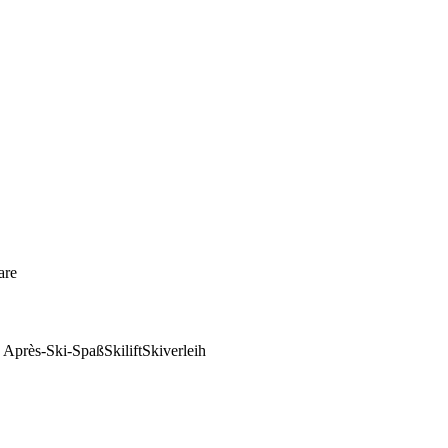
are
d Après-Ski-Spaß
Skilift
Skiverleih