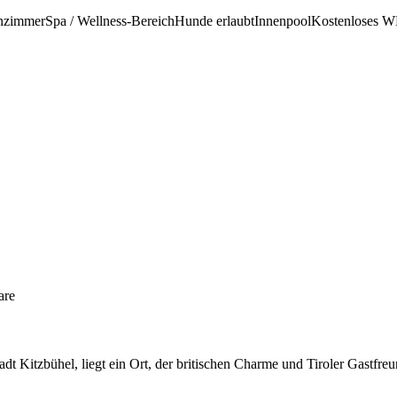
nzimmer
Spa / Wellness-Bereich
Hunde erlaubt
Innenpool
Kostenloses 
are
tadt Kitzbühel, liegt ein Ort, der britischen Charme und Tiroler Gastfr