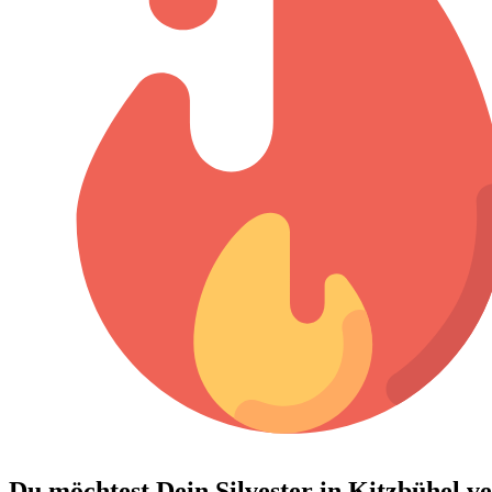
Du möchtest Dein
Silvester in Kitzbühel v