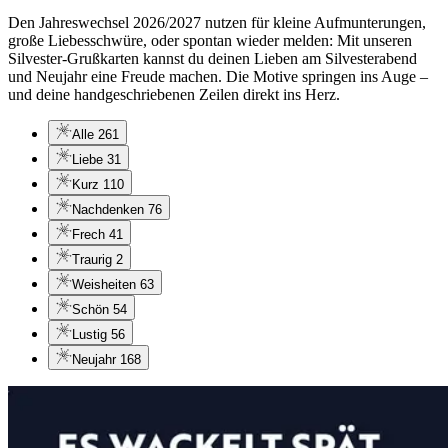
Den Jahreswechsel 2026/2027 nutzen für kleine Aufmunterungen,
große Liebesschwüre, oder spontan wieder melden: Mit unseren
Silvester-Grußkarten kannst du deinen Lieben am Silvesterabend
und Neujahr eine Freude machen. Die Motive springen ins Auge –
und deine handgeschriebenen Zeilen direkt ins Herz.
Alle
261
Liebe
31
Kurz
110
Nachdenken
76
Frech
41
Traurig
2
Weisheiten
63
Schön
54
Lustig
56
Neujahr
168