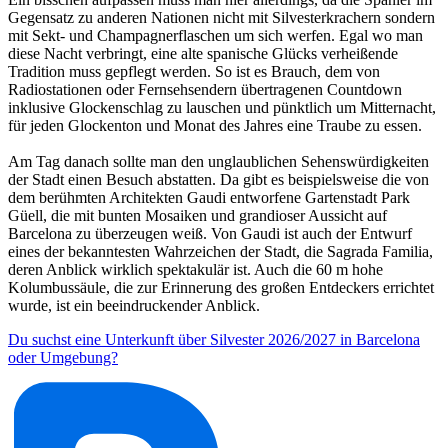
Gegensatz zu anderen Nationen nicht mit Silvesterkrachern sondern
mit Sekt- und Champagnerflaschen um sich werfen. Egal wo man
diese Nacht verbringt, eine alte spanische Glücks verheißende
Tradition muss gepflegt werden. So ist es Brauch, dem von
Radiostationen oder Fernsehsendern übertragenen Countdown
inklusive Glockenschlag zu lauschen und pünktlich um Mitternacht,
für jeden Glockenton und Monat des Jahres eine Traube zu essen.
Am Tag danach sollte man den unglaublichen Sehenswürdigkeiten
der Stadt einen Besuch abstatten. Da gibt es beispielsweise die von
dem berühmten Architekten Gaudi entworfene Gartenstadt Park
Güell, die mit bunten Mosaiken und grandioser Aussicht auf
Barcelona zu überzeugen weiß. Von Gaudi ist auch der Entwurf
eines der bekanntesten Wahrzeichen der Stadt, die Sagrada Familia,
deren Anblick wirklich spektakulär ist. Auch die 60 m hohe
Kolumbussäule, die zur Erinnerung des großen Entdeckers errichtet
wurde, ist ein beeindruckender Anblick.
Du suchst eine Unterkunft über Silvester 2026/2027 in Barcelona
oder Umgebung?