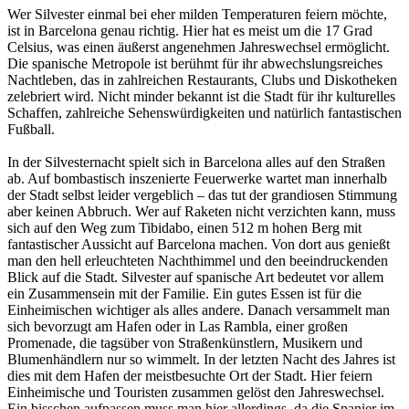
Wer Silvester einmal bei eher milden Temperaturen feiern möchte,
ist in Barcelona genau richtig. Hier hat es meist um die 17 Grad
Celsius, was einen äußerst angenehmen Jahreswechsel ermöglicht.
Die spanische Metropole ist berühmt für ihr abwechslungsreiches
Nachtleben, das in zahlreichen Restaurants, Clubs und Diskotheken
zelebriert wird. Nicht minder bekannt ist die Stadt für ihr kulturelles
Schaffen, zahlreiche Sehenswürdigkeiten und natürlich fantastischen
Fußball.
In der Silvesternacht spielt sich in Barcelona alles auf den Straßen
ab. Auf bombastisch inszenierte Feuerwerke wartet man innerhalb
der Stadt selbst leider vergeblich – das tut der grandiosen Stimmung
aber keinen Abbruch. Wer auf Raketen nicht verzichten kann, muss
sich auf den Weg zum Tibidabo, einen 512 m hohen Berg mit
fantastischer Aussicht auf Barcelona machen. Von dort aus genießt
man den hell erleuchteten Nachthimmel und den beeindruckenden
Blick auf die Stadt. Silvester auf spanische Art bedeutet vor allem
ein Zusammensein mit der Familie. Ein gutes Essen ist für die
Einheimischen wichtiger als alles andere. Danach versammelt man
sich bevorzugt am Hafen oder in Las Rambla, einer großen
Promenade, die tagsüber von Straßenkünstlern, Musikern und
Blumenhändlern nur so wimmelt. In der letzten Nacht des Jahres ist
dies mit dem Hafen der meistbesuchte Ort der Stadt. Hier feiern
Einheimische und Touristen zusammen gelöst den Jahreswechsel.
Ein bisschen aufpassen muss man hier allerdings, da die Spanier im