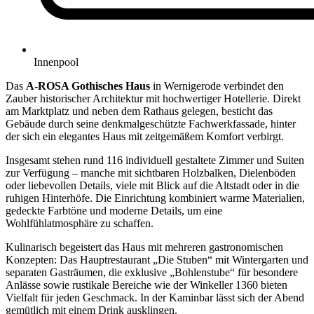
Innenpool
Das
A-ROSA Gothisches Haus
in Wernigerode verbindet den
Zauber historischer Architektur mit hochwertiger Hotellerie. Direkt
am Marktplatz und neben dem Rathaus gelegen, besticht das
Gebäude durch seine denkmalgeschützte Fachwerkfassade, hinter
der sich ein elegantes Haus mit zeitgemäßem Komfort verbirgt.
Insgesamt stehen rund 116 individuell gestaltete Zimmer und Suiten
zur Verfügung – manche mit sichtbaren Holzbalken, Dielenböden
oder liebevollen Details, viele mit Blick auf die Altstadt oder in die
ruhigen Hinterhöfe. Die Einrichtung kombiniert warme Materialien,
gedeckte Farbtöne und moderne Details, um eine
Wohlfühlatmosphäre zu schaffen.
Kulinarisch begeistert das Haus mit mehreren gastronomischen
Konzepten: Das Hauptrestaurant „Die Stuben“ mit Wintergarten und
separaten Gasträumen, die exklusive „Bohlenstube“ für besondere
Anlässe sowie rustikale Bereiche wie der Winkeller 1360 bieten
Vielfalt für jeden Geschmack. In der Kaminbar lässt sich der Abend
gemütlich mit einem Drink ausklingen.