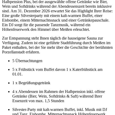
Halbpension Plus, bei der ausgewählte offene Getränke wie Bier,
Wein und Softdrinks während der Abendessenszeit bereits inklusive
sind. Am 31. Dezember 2026 erwartet Sie das Highlight Ihrer Reise:
Eine große Silvesterparty mit einem kalt-warmen Buffet, einer
Eisbombe, einem Mitternachtssnack und einer Getränkepauschale.
Ein DJ sorgt für die passende Tanzmusik, während ein
Höhenfeuerwerk den Himmel über Meißen erleuchtet.
Zur Entspannung steht Ihnen täglich die hauseigene Sauna zur
Verfügung. Zudem ist eine geführte Stadtführung durch Meißen im
Paket enthalten, bei der Sie mehr über die Geschichte der berühmten
Porzellanstadt erfahren.
5 Übernachtungen
5 x Frühstück vom Buffet davon 1 x Katerfrühstück am
01.01.
1 x Begrüßungsgetränk
4 x Abendessen im Rahmen der Halbpension inkl. offene
Getränke (Bier, Wein, Softdrinks & Saft) während Ihrer
Essenzeit von max. 1,5 Stunden
Silvester-Party mit kalt-warmen Buffet, inkl. Musik mit DJ
und Tanz, Eisbombe, Mitternachtssnack Höhenfeuerwerk,