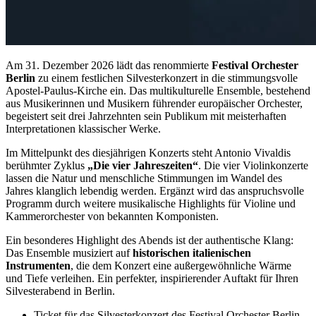
Am 31. Dezember 2026 lädt das renommierte
Festival Orchester
Berlin
zu einem festlichen Silvesterkonzert in die stimmungsvolle
Apostel-Paulus-Kirche ein. Das multikulturelle Ensemble, bestehend
aus Musikerinnen und Musikern führender europäischer Orchester,
begeistert seit drei Jahrzehnten sein Publikum mit meisterhaften
Interpretationen klassischer Werke.
Im Mittelpunkt des diesjährigen Konzerts steht Antonio Vivaldis
berühmter Zyklus
„Die vier Jahreszeiten“
. Die vier Violinkonzerte
lassen die Natur und menschliche Stimmungen im Wandel des
Jahres klanglich lebendig werden. Ergänzt wird das anspruchsvolle
Programm durch weitere musikalische Highlights für Violine und
Kammerorchester von bekannten Komponisten.
Ein besonderes Highlight des Abends ist der authentische Klang:
Das Ensemble musiziert auf
historischen italienischen
Instrumenten
, die dem Konzert eine außergewöhnliche Wärme
und Tiefe verleihen. Ein perfekter, inspirierender Auftakt für Ihren
Silvesterabend in Berlin.
Ticket für das Silvesterkonzert des Festival Orchester Berlin