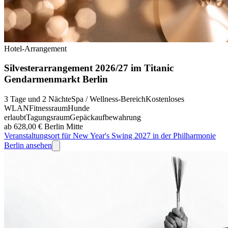
Hotel-Arrangement
Silvesterarrangement 2026/27 im Titanic
Gendarmenmarkt Berlin
3 Tage und 2 Nächte
Spa / Wellness-Bereich
Kostenloses
WLAN
Fitnessraum
Hunde
erlaubt
Tagungsraum
Gepäckaufbewahrung
ab 628,00 €
Berlin Mitte
Veranstaltungsort für New Year's Swing 2027 in der Philharmonie
Berlin ansehen