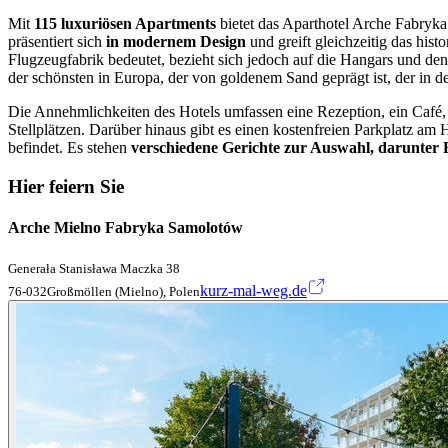
Mit
115 luxuriösen Apartments
bietet das Aparthotel Arche Fabryk
präsentiert sich
in modernem Design
und greift gleichzeitig das his
Flugzeugfabrik bedeutet, bezieht sich jedoch auf die Hangars und den 
der schönsten in Europa, der von goldenem Sand geprägt ist, der in 
Die Annehmlichkeiten des Hotels umfassen eine Rezeption, ein Café, 2
Stellplätzen. Darüber hinaus gibt es einen kostenfreien Parkplatz am
befindet. Es stehen
verschiedene Gerichte zur Auswahl, darunter F
Hier feiern Sie
Arche Mielno Fabryka Samolotów
Generała Stanisława Maczka 38
kurz-mal-weg.de
76-032Großmöllen (Mielno), Polen