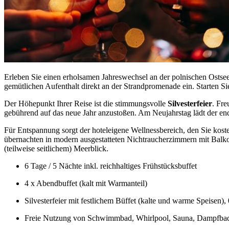
Erleben Sie einen erholsamen Jahreswechsel an der polnischen Ostse
gemütlichen Aufenthalt direkt an der Strandpromenade ein. Starten S
Der Höhepunkt Ihrer Reise ist die stimmungsvolle
Silvesterfeier
. Fre
gebührend auf das neue Jahr anzustoßen. Am Neujahrstag lädt der end
Für Entspannung sorgt der hoteleigene Wellnessbereich, den Sie kos
übernachten in modern ausgestatteten Nichtraucherzimmern mit Ba
(teilweise seitlichem) Meerblick.
6 Tage / 5 Nächte inkl. reichhaltiges Frühstücksbuffet
4 x Abendbuffet (kalt mit Warmanteil)
Silvesterfeier mit festlichem Büffet (kalte und warme Speisen)
Freie Nutzung von Schwimmbad, Whirlpool, Sauna, Dampfbad u