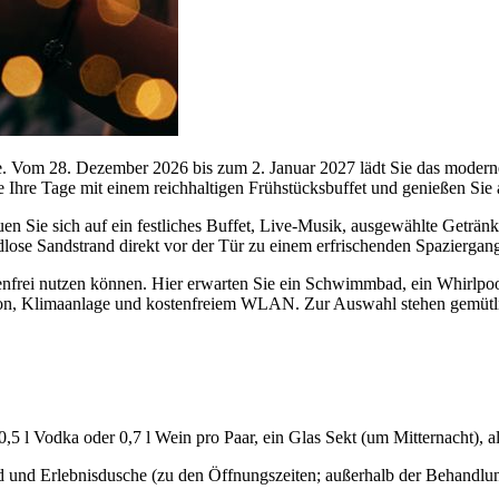
e. Vom 28. Dezember 2026 bis zum 2. Januar 2027 lädt Sie das moderne
ie Ihre Tage mit einem reichhaltigen Frühstücksbuffet und genießen Si
uen Sie sich auf ein festliches Buffet, Live-Musik, ausgewählte Getr
lose Sandstrand direkt vor der Tür zu einem erfrischenden Spaziergang
tenfrei nutzen können. Hier erwarten Sie ein Schwimmbad, ein Whirlpo
lkon, Klimaanlage und kostenfreiem WLAN. Zur Auswahl stehen gemü
, 0,5 l Vodka oder 0,7 l Wein pro Paar, ein Glas Sekt (um Mitternacht),
nd Erlebnisdusche (zu den Öffnungszeiten; außerhalb der Behandlun