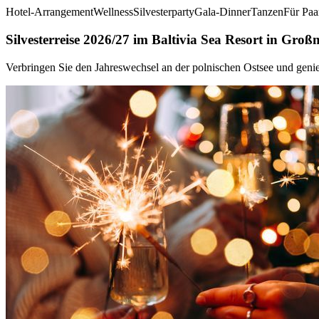
Hotel-Arrangement
Wellness
Silvesterparty
Gala-Dinner
Tanzen
Für Paa
Silvesterreise 2026/27 im Baltivia Sea Resort in Groß
Verbringen Sie den Jahreswechsel an der polnischen Ostsee und genieß