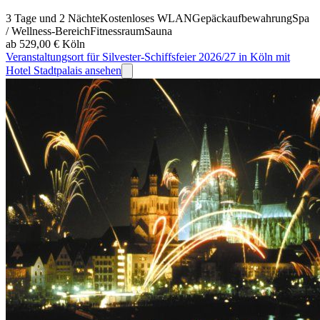
3 Tage und 2 Nächte
Kostenloses WLAN
Gepäckaufbewahrung
Spa
/ Wellness-Bereich
Fitnessraum
Sauna
ab 529,00 €
Köln
Veranstaltungsort für Silvester-Schiffsfeier 2026/27 in Köln mit
Hotel Stadtpalais ansehen