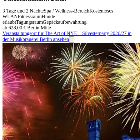
3 Tage und 2 Nächte
Spa / Wellness-Bereich
Kostenloses
WLAN
Fitnessraum
Hunde
erlaubt
Tagungsraum
Gepäckaufbewahrung
ab 628,00 €
Berlin Mitte
Veranstaltungsort für The Art of NYE – Silvesterparty 2026/27 in
der Musikbrauerei Berlin ansehen