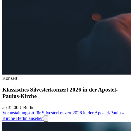
Konzert
Klassisches Silvesterkonzert 2026 in der Apostel-
Paulus-Kirche
ab 35,00 €
Berlin
Veranstaltungsort für Silvesterkonzert 2026 in der Apostel-Paulus-
Kirche Berlin ansehen