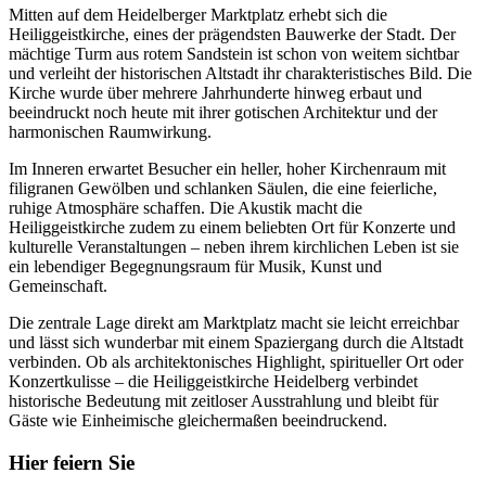
Mitten auf dem Heidelberger Marktplatz erhebt sich die
Heiliggeistkirche, eines der prägendsten Bauwerke der Stadt. Der
mächtige Turm aus rotem Sandstein ist schon von weitem sichtbar
und verleiht der historischen Altstadt ihr charakteristisches Bild. Die
Kirche wurde über mehrere Jahrhunderte hinweg erbaut und
beeindruckt noch heute mit ihrer gotischen Architektur und der
harmonischen Raumwirkung.
Im Inneren erwartet Besucher ein heller, hoher Kirchenraum mit
filigranen Gewölben und schlanken Säulen, die eine feierliche,
ruhige Atmosphäre schaffen. Die Akustik macht die
Heiliggeistkirche zudem zu einem beliebten Ort für Konzerte und
kulturelle Veranstaltungen – neben ihrem kirchlichen Leben ist sie
ein lebendiger Begegnungsraum für Musik, Kunst und
Gemeinschaft.
Die zentrale Lage direkt am Marktplatz macht sie leicht erreichbar
und lässt sich wunderbar mit einem Spaziergang durch die Altstadt
verbinden. Ob als architektonisches Highlight, spiritueller Ort oder
Konzertkulisse – die Heiliggeistkirche Heidelberg verbindet
historische Bedeutung mit zeitloser Ausstrahlung und bleibt für
Gäste wie Einheimische gleichermaßen beeindruckend.
Hier feiern Sie