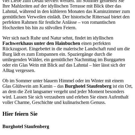
viel Liebe zum Detail serviert werden. Im Sommer genießen Sie
Ihre Mahlzeiten auf der idyllischen Terrasse mit Blick über das
Lahntal, während in den kühleren Monaten das Kaminzimmer zum
gemütlichen Verweilen einlädt. Der historische Rittersaal bietet den
perfekten Rahmen für festliche Anlässe – von romantischen
Hochzeiten bis hin zu stilvollen Feiern.
Wer sich nach Ruhe und Natur sehnt, findet im idyllischen
Fachwerkhaus unter den Hainbuchen
einen perfekten
Rückzugsort. Eingebettet in die malerische Landschaft rund um die
Burg lädt es zum Entspannen ein. Spaziergänge durch die
umliegenden Wälder, ein gemütlicher Nachmittag im Burggarten
oder ein Glas Wein mit Blick auf das Lahntal – hier lässt sich der
Alltag vergessen.
Ob im Sommer unter blauem Himmel oder im Winter mit einem
Glas Glühwein am Kamin – das
Burghotel Staufenberg
ist ein Ort,
an dem die Zeit langsamer vergeht und jeder Moment besonders
wird. Lassen Sie sich verzaubern und erleben Sie einen Aufenthalt
voller Charme, Geschichte und kulinarischem Genuss.
Hier feiern Sie
Burghotel Staufenberg