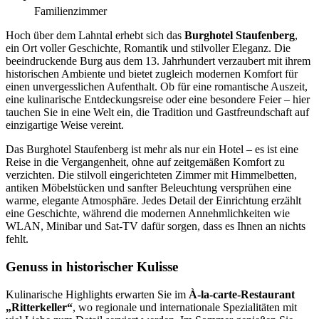
Familienzimmer
Hoch über dem Lahntal erhebt sich das
Burghotel Staufenberg
,
ein Ort voller Geschichte, Romantik und stilvoller Eleganz. Die
beeindruckende Burg aus dem 13. Jahrhundert verzaubert mit ihrem
historischen Ambiente und bietet zugleich modernen Komfort für
einen unvergesslichen Aufenthalt. Ob für eine romantische Auszeit,
eine kulinarische Entdeckungsreise oder eine besondere Feier – hier
tauchen Sie in eine Welt ein, die Tradition und Gastfreundschaft auf
einzigartige Weise vereint.
Das Burghotel Staufenberg ist mehr als nur ein Hotel – es ist eine
Reise in die Vergangenheit, ohne auf zeitgemäßen Komfort zu
verzichten. Die stilvoll eingerichteten Zimmer mit Himmelbetten,
antiken Möbelstücken und sanfter Beleuchtung versprühen eine
warme, elegante Atmosphäre. Jedes Detail der Einrichtung erzählt
eine Geschichte, während die modernen Annehmlichkeiten wie
WLAN, Minibar und Sat-TV dafür sorgen, dass es Ihnen an nichts
fehlt.
Genuss in historischer Kulisse
Kulinarische Highlights erwarten Sie im
À-la-carte-Restaurant
„Ritterkeller“
, wo regionale und internationale Spezialitäten mit