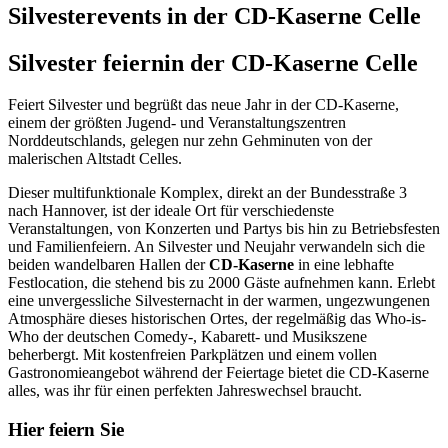
Silvesterevents in der CD-Kaserne Celle
Silvester feiern
in der CD-Kaserne Celle
Feiert Silvester und begrüßt das neue Jahr in der CD-Kaserne,
einem der größten Jugend- und Veranstaltungszentren
Norddeutschlands, gelegen nur zehn Gehminuten von der
malerischen Altstadt Celles.
Dieser multifunktionale Komplex, direkt an der Bundesstraße 3
nach Hannover, ist der ideale Ort für verschiedenste
Veranstaltungen, von Konzerten und Partys bis hin zu Betriebsfesten
und Familienfeiern. An Silvester und Neujahr verwandeln sich die
beiden wandelbaren Hallen der
CD-Kaserne
in eine lebhafte
Festlocation, die stehend bis zu 2000 Gäste aufnehmen kann. Erlebt
eine unvergessliche Silvesternacht in der warmen, ungezwungenen
Atmosphäre dieses historischen Ortes, der regelmäßig das Who-is-
Who der deutschen Comedy-, Kabarett- und Musikszene
beherbergt. Mit kostenfreien Parkplätzen und einem vollen
Gastronomieangebot während der Feiertage bietet die CD-Kaserne
alles, was ihr für einen perfekten Jahreswechsel braucht.
Hier feiern Sie