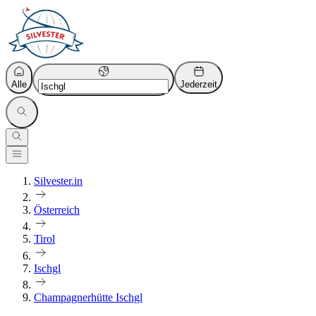
Alle
Jederzeit
Silvester.in
Österreich
Tirol
Ischgl
Champagnerhütte Ischgl