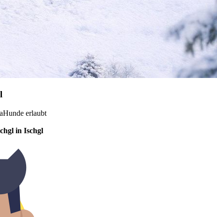
l
a
Hunde erlaubt
hgl in Ischgl