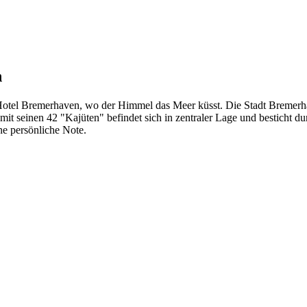
n
tel Bremerhaven, wo der Himmel das Meer küsst. Die Stadt Bremerhave
it seinen 42 "Kajüten" befindet sich in zentraler Lage und besticht d
e persönliche Note.