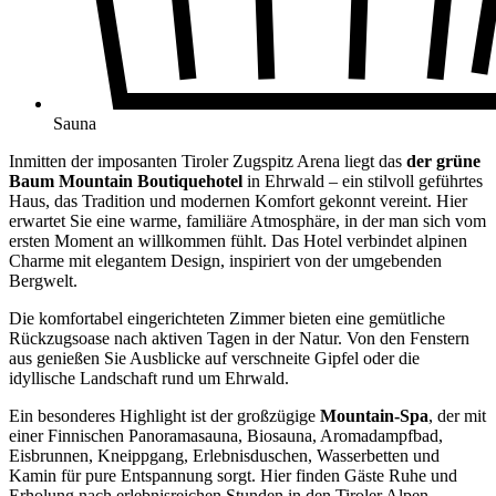
Sauna
Inmitten der imposanten Tiroler Zugspitz Arena liegt das
der grüne
Baum Mountain Boutiquehotel
in Ehrwald – ein stilvoll geführtes
Haus, das Tradition und modernen Komfort gekonnt vereint. Hier
erwartet Sie eine warme, familiäre Atmosphäre, in der man sich vom
ersten Moment an willkommen fühlt. Das Hotel verbindet alpinen
Charme mit elegantem Design, inspiriert von der umgebenden
Bergwelt.
Die komfortabel eingerichteten Zimmer bieten eine gemütliche
Rückzugsoase nach aktiven Tagen in der Natur. Von den Fenstern
aus genießen Sie Ausblicke auf verschneite Gipfel oder die
idyllische Landschaft rund um Ehrwald.
Ein besonderes Highlight ist der großzügige
Mountain-Spa
, der mit
einer Finnischen Panoramasauna, Biosauna, Aromadampfbad,
Eisbrunnen, Kneippgang, Erlebnisduschen, Wasserbetten und
Kamin für pure Entspannung sorgt. Hier finden Gäste Ruhe und
Erholung nach erlebnisreichen Stunden in den Tiroler Alpen.