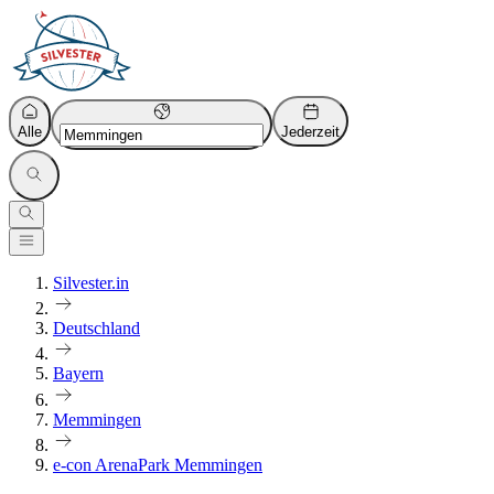
Alle
Jederzeit
Silvester.in
Deutschland
Bayern
Memmingen
e-con ArenaPark Memmingen