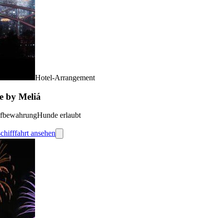
Hotel-Arrangement
se by Meliá
fbewahrung
Hunde erlaubt
schifffahrt ansehen