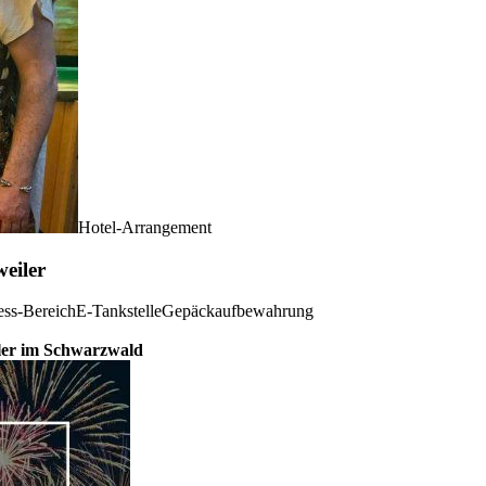
Hotel-Arrangement
eiler
ess-Bereich
E-Tankstelle
Gepäckaufbewahrung
iler im Schwarzwald