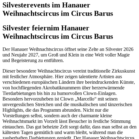
Silvesterevents im Hanauer
Weihnachtscircus im Circus Barus
Silvester feiern
im Hanauer
Weihnachtscircus im Circus Barus
Der Hanauer Weihnachtscircus öffnet seine Zelte an Silvester 2026
und Neujahr 2027, um Groß und Klein in eine Welt voller Magie
und Begeisterung zu entführen.
Dieser besondere Weihnachtscircus vereint traditionelle Zirkuskunst
mit festlicher Atmosphäre. Hier zeigen talentierte Artisten aus
verschiedenen europäischen Ländern ihre beeindruckenden Künste,
von hochfliegenden Akrobatiknummern über herzerwärmende
Tierdarbietungen bis hin zu humorvollen Clown-Einlagen.
Besonders hervorzuheben ist Clown „Marcello“ mit seinen
unvergesslichen Streichen und die musikalischen und tänzerischen
Highlights, die das Programm abrunden. Nicht nur die
Vorstellungen selbst, sondern auch der charmante kleine
Weihnachtsmarkt im Vorzelt lässt Besucher in festliche Stimmung
eintauchen. Das gut beheizte Zelt sorgt dafür, dass man selbst an den
kältesten Tagen gemütlich und warm bleibt, während man die
zauberhaften Darbietungen genießt. Der Hanauer Weihnachtscircus