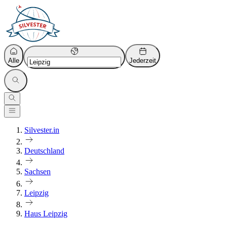
Alle
Jederzeit
Silvester.in
Deutschland
Sachsen
Leipzig
Haus Leipzig