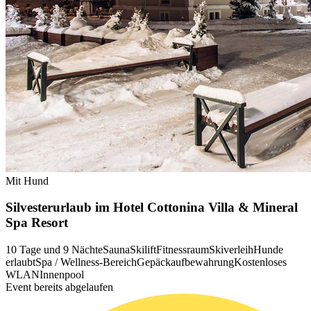
Mit Hund
Silvesterurlaub im Hotel Cottonina Villa & Mineral
Spa Resort
10 Tage und 9 Nächte
Sauna
Skilift
Fitnessraum
Skiverleih
Hunde
erlaubt
Spa / Wellness-Bereich
Gepäckaufbewahrung
Kostenloses
WLAN
Innenpool
Event bereits abgelaufen