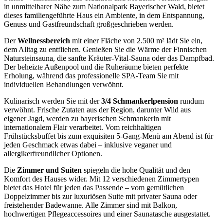
in unmittelbarer Nähe zum Nationalpark Bayerischer Wald, bietet
dieses familiengeführte Haus ein Ambiente, in dem Entspannung,
Genuss und Gastfreundschaft großgeschrieben werden.
Der
Wellnessbereich
mit einer Fläche von 2.500 m² lädt Sie ein,
dem Alltag zu entfliehen. Genießen Sie die Wärme der Finnischen
Natursteinsauna, die sanfte Kräuter-Vital-Sauna oder das Dampfbad.
Der beheizte Außenpool und die Ruheräume bieten perfekte
Erholung, während das professionelle SPA-Team Sie mit
individuellen Behandlungen verwöhnt.
Kulinarisch werden Sie mit der
3/4 Schmankerlpension
rundum
verwöhnt. Frische Zutaten aus der Region, darunter Wild aus
eigener Jagd, werden zu bayerischen Schmankerln mit
internationalem Flair verarbeitet. Vom reichhaltigen
Frühstücksbuffet bis zum exquisiten 5-Gang-Menü am Abend ist für
jeden Geschmack etwas dabei – inklusive veganer und
allergikerfreundlicher Optionen.
Die
Zimmer und Suiten
spiegeln die hohe Qualität und den
Komfort des Hauses wider. Mit 12 verschiedenen Zimmertypen
bietet das Hotel für jeden das Passende – vom gemütlichen
Doppelzimmer bis zur luxuriösen Suite mit privater Sauna oder
freistehender Badewanne. Alle Zimmer sind mit Balkon,
hochwertigen Pflegeaccessoires und einer Saunatasche ausgestattet.