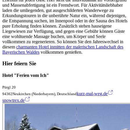
und Massenabfertigung ist ein Fremdwort. Für Aktivitätsliebhaber
laden die umliegenden, gut ausgeschilderten Wanderwege zu
Erkundungstouren in die unberührte Natur ein, während diejenigen,
die Entspannung suchen, im Innenpool oder in der Sauna des Hotels
pure Erholung finden können. Zusätzlich stehen hauseigene
Liegewiesen zur Verfügung, und gegen eine Gebühr können Gäste
eine wohltuende Massage buchen, um Körper und Seele
vollkommen zu regenerieren. So können Sie den Jahreswechsel in
diesem
charmanten Hotel inmitten der malerischen Landschaft des
Bayerischen Waldes
vollkommen genießen.
Hier feiern Sie
Hotel "Ferien vom Ich"
Pürgl 20
kurz-mal-weg.de
94362Neukirchen (Niederbayern), Deutschland
snowtrex.de