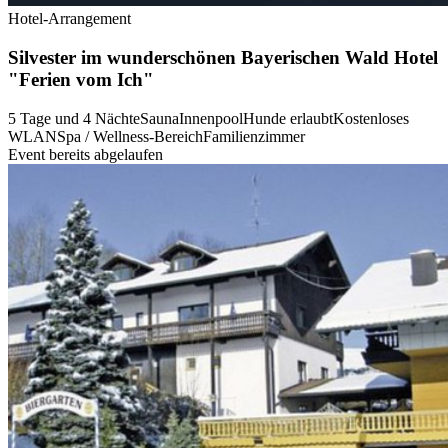
Hotel-Arrangement
Silvester im wunderschönen Bayerischen Wald Hotel
"Ferien vom Ich"
5 Tage und 4 Nächte
Sauna
Innenpool
Hunde erlaubt
Kostenloses
WLAN
Spa / Wellness-Bereich
Familienzimmer
Event bereits abgelaufen