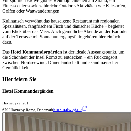
Für sportlich Aktive gibt es Reitmöglichkeiten am Strand, ein
Fitnesscenter sowie zahlreiche Outdoor-Aktivitäten wie Kitesurfen,
Golfen oder Wattwanderungen.
Kulinarisch verwöhnt das hauseigene Restaurant mit regionalen
Spezialitäten, fangfrischem Fisch und dänischer Küche – begleitet
vom Blick über das Meer. Auch gemütliche Abende an der Bar oder
auf der Terrasse mit Sonnenuntergangsflair gehören hier einfach
dazu.
Das
Hotel Kommandørgården
ist der ideale Ausgangspunkt, um
die Schönheit der Insel Rømø zu entdecken – ein Rückzugsort
zwischen Nordseewind, Dünenlandschaft und skandinavischer
Gemütlichkeit.
Hier feiern Sie
Hotel Kommandørgården
Havnebyvej 201
kurzmalweg.de
6792Havneby Rømø, Dänemark