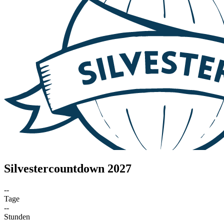
Silvestercountdown 2027
--
Tage
--
Stunden