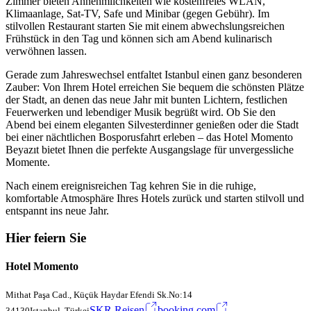
Zimmer bieten Annehmlichkeiten wie kostenfreies WLAN,
Klimaanlage, Sat-TV, Safe und Minibar (gegen Gebühr). Im
stilvollen Restaurant starten Sie mit einem abwechslungsreichen
Frühstück in den Tag und können sich am Abend kulinarisch
verwöhnen lassen.
Gerade zum Jahreswechsel entfaltet Istanbul einen ganz besonderen
Zauber: Von Ihrem Hotel erreichen Sie bequem die schönsten Plätze
der Stadt, an denen das neue Jahr mit bunten Lichtern, festlichen
Feuerwerken und lebendiger Musik begrüßt wird. Ob Sie den
Abend bei einem eleganten Silvesterdinner genießen oder die Stadt
bei einer nächtlichen Bosporusfahrt erleben – das Hotel Momento
Beyazıt bietet Ihnen die perfekte Ausgangslage für unvergessliche
Momente.
Nach einem ereignisreichen Tag kehren Sie in die ruhige,
komfortable Atmosphäre Ihres Hotels zurück und starten stilvoll und
entspannt ins neue Jahr.
Hier feiern Sie
Hotel Momento
Mithat Paşa Cad., Küçük Haydar Efendi Sk.No:14
SKR Reisen
booking.com
34130Istanbul, Türkei