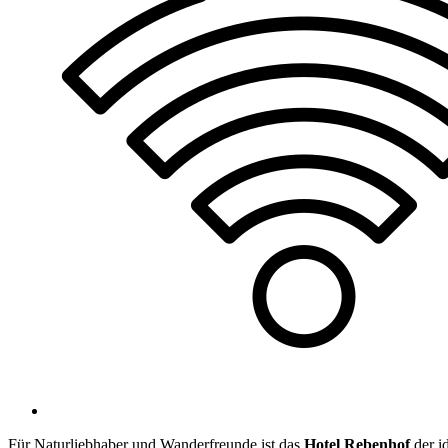
Für Naturliebhaber und Wanderfreunde ist das
Hotel Rebenhof
der i