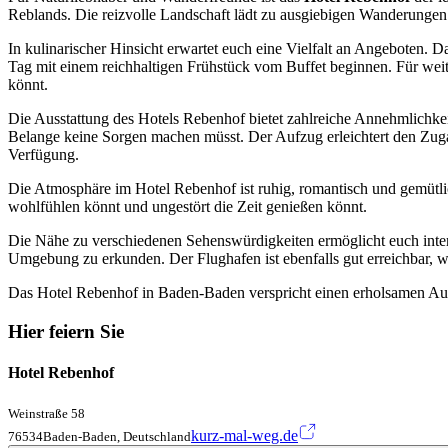
Reblands. Die reizvolle Landschaft lädt zu ausgiebigen Wanderungen e
In kulinarischer Hinsicht erwartet euch eine Vielfalt an Angeboten. 
Tag mit einem reichhaltigen Frühstück vom Buffet beginnen. Für weit
könnt.
Die Ausstattung des Hotels Rebenhof bietet zahlreiche Annehmlichkeit
Belange keine Sorgen machen müsst. Der Aufzug erleichtert den Zug
Verfügung.
Die Atmosphäre im Hotel Rebenhof ist ruhig, romantisch und gemütlic
wohlfühlen könnt und ungestört die Zeit genießen könnt.
Die Nähe zu verschiedenen Sehenswürdigkeiten ermöglicht euch inte
Umgebung zu erkunden. Der Flughafen ist ebenfalls gut erreichbar, 
Das Hotel Rebenhof in Baden-Baden verspricht einen erholsamen Auf
Hier feiern Sie
Hotel Rebenhof
Weinstraße 58
kurz-mal-weg.de
76534Baden-Baden, Deutschland