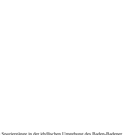
e Spaziergänge in der idyllischen Umgebung des Baden-Badener