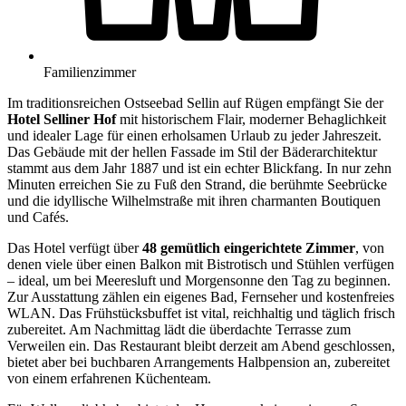
Familienzimmer
Im traditionsreichen Ostseebad Sellin auf Rügen empfängt Sie der
Hotel Selliner Hof
mit historischem Flair, moderner Behaglichkeit
und idealer Lage für einen erholsamen Urlaub zu jeder Jahreszeit.
Das Gebäude mit der hellen Fassade im Stil der Bäderarchitektur
stammt aus dem Jahr 1887 und ist ein echter Blickfang. In nur zehn
Minuten erreichen Sie zu Fuß den Strand, die berühmte Seebrücke
und die idyllische Wilhelmstraße mit ihren charmanten Boutiquen
und Cafés.
Das Hotel verfügt über
48 gemütlich eingerichtete Zimmer
, von
denen viele über einen Balkon mit Bistrotisch und Stühlen verfügen
– ideal, um bei Meeresluft und Morgensonne den Tag zu beginnen.
Zur Ausstattung zählen ein eigenes Bad, Fernseher und kostenfreies
WLAN. Das Frühstücksbuffet ist vital, reichhaltig und täglich frisch
zubereitet. Am Nachmittag lädt die überdachte Terrasse zum
Verweilen ein. Das Restaurant bleibt derzeit am Abend geschlossen,
bietet aber bei buchbaren Arrangements Halbpension an, zubereitet
von einem erfahrenen Küchenteam.