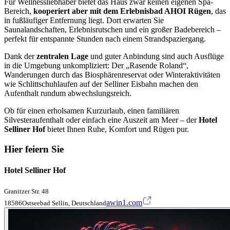
Für Wellnessliebhaber bietet das Haus zwar keinen eigenen Spa-
Bereich,
kooperiert aber mit dem Erlebnisbad AHOI Rügen
, das
in fußläufiger Entfernung liegt. Dort erwarten Sie
Saunalandschaften, Erlebnisrutschen und ein großer Badebereich –
perfekt für entspannte Stunden nach einem Strandspaziergang.
Dank der
zentralen Lage
und guter Anbindung sind auch Ausflüge
in die Umgebung unkompliziert: Der „Rasende Roland“,
Wanderungen durch das Biosphärenreservat oder Winteraktivitäten
wie Schlittschuhlaufen auf der Selliner Eisbahn machen den
Aufenthalt rundum abwechslungsreich.
Ob für einen erholsamen Kurzurlaub, einen familiären
Silvesteraufenthalt oder einfach eine Auszeit am Meer – der
Hotel
Selliner Hof
bietet Ihnen Ruhe, Komfort und Rügen pur.
Hier feiern Sie
Hotel Selliner Hof
Granitzer Str. 48
awin1.com
18586Ostseebad Sellin, Deutschland