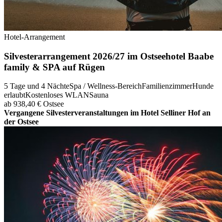
Hotel-Arrangement
Silvesterarrangement 2026/27 im Ostseehotel Baabe
family & SPA auf Rügen
5 Tage und 4 Nächte
Spa / Wellness-Bereich
Familienzimmer
Hunde
erlaubt
Kostenloses WLAN
Sauna
ab 938,40 €
Ostsee
Vergangene Silvesterveranstaltungen im Hotel Selliner Hof an
der Ostsee