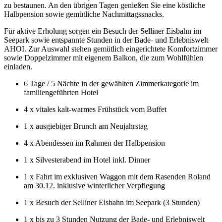
zu bestaunen. An den übrigen Tagen genießen Sie eine köstliche
Halbpension sowie gemütliche Nachmittagssnacks.
Für aktive Erholung sorgen ein Besuch der Selliner Eisbahn im
Seepark sowie entspannte Stunden in der Bade- und Erlebniswelt
AHOI. Zur Auswahl stehen gemütlich eingerichtete Komfortzimmer
sowie Doppelzimmer mit eigenem Balkon, die zum Wohlfühlen
einladen.
6 Tage / 5 Nächte in der gewählten Zimmerkategorie im
familiengeführten Hotel
4 x vitales kalt-warmes Frühstück vom Buffet
1 x ausgiebiger Brunch am Neujahrstag
4 x Abendessen im Rahmen der Halbpension
1 x Silvesterabend im Hotel inkl. Dinner
1 x Fahrt im exklusiven Waggon mit dem Rasenden Roland
am 30.12. inklusive winterlicher Verpflegung
1 x Besuch der Selliner Eisbahn im Seepark (3 Stunden)
1 x bis zu 3 Stunden Nutzung der Bade- und Erlebniswelt