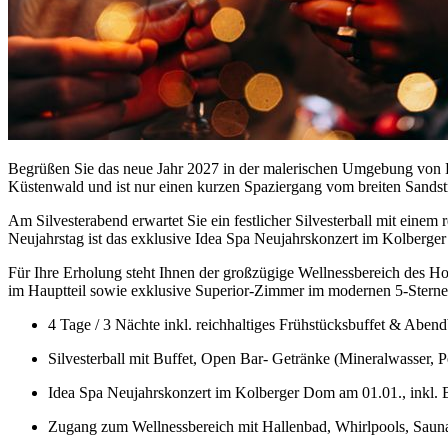
Begrüßen Sie das neue Jahr 2027 in der malerischen Umgebung von Dź
Küstenwald und ist nur einen kurzen Spaziergang vom breiten Sandstr
Am Silvesterabend erwartet Sie ein festlicher Silvesterball mit eine
Neujahrstag ist das exklusive Idea Spa Neujahrskonzert im Kolberger 
Für Ihre Erholung steht Ihnen der großzügige Wellnessbereich des H
im Hauptteil sowie exklusive Superior-Zimmer im modernen 5-Sterne
4 Tage / 3 Nächte inkl. reichhaltiges Frühstücksbuffet & Abend
Silvesterball mit Buffet, Open Bar- Getränke (Mineralwasser,
Idea Spa Neujahrskonzert im Kolberger Dom am 01.01., inkl. B
Zugang zum Wellnessbereich mit Hallenbad, Whirlpools, Sauna