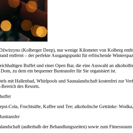
wirzyno (Kolberger Deep), nur wenige Kilometer von Kolberg entfernt
and entfernt – der perfekte Ausgangspunkt für erfrischende Winterspaz
m reichhaltigen Buffet und einer Open Bar, die eine Auswahl an alkoholf
Dom, zu dem ein bequemer Bustransfer für Sie organisiert ist.
otels mit Hallenbad, Whirlpools und Saunalandschaft kostenfrei zur 
-Bereich des Resorts.
buffet
 Pepsi-Cola, Fruchtsäfte, Kaffee und Tee; alkoholische Getränke: Wod
ustransfer
landschaft (außerhalb der Behandlungszeiten) sowie zum Fitnessraum