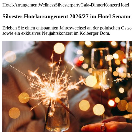
Hotel-Arrangement
Wellness
Silvesterparty
Gala-Dinner
Konzert
Hotel
Silvester-Hotelarrangement 2026/27 im Hotel Senator
Erleben Sie einen entspannten Jahreswechsel an der polnischen Ostse
sowie ein exklusives Neujahrskonzert im Kolberger Dom.