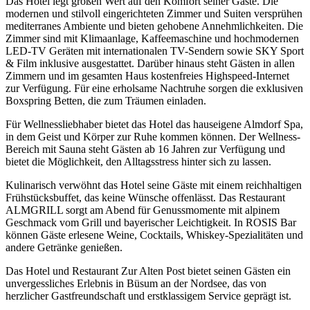
Das Hotel legt großen Wert auf den Komfort seiner Gäste. Die
modernen und stilvoll eingerichteten Zimmer und Suiten versprühen
mediterranes Ambiente und bieten gehobene Annehmlichkeiten. Die
Zimmer sind mit Klimaanlage, Kaffeemaschine und hochmodernen
LED-TV Geräten mit internationalen TV-Sendern sowie SKY Sport
& Film inklusive ausgestattet. Darüber hinaus steht Gästen in allen
Zimmern und im gesamten Haus kostenfreies Highspeed-Internet
zur Verfügung. Für eine erholsame Nachtruhe sorgen die exklusiven
Boxspring Betten, die zum Träumen einladen.
Für Wellnessliebhaber bietet das Hotel das hauseigene Almdorf Spa,
in dem Geist und Körper zur Ruhe kommen können. Der Wellness-
Bereich mit Sauna steht Gästen ab 16 Jahren zur Verfügung und
bietet die Möglichkeit, den Alltagsstress hinter sich zu lassen.
Kulinarisch verwöhnt das Hotel seine Gäste mit einem reichhaltigen
Frühstücksbuffet, das keine Wünsche offenlässt. Das Restaurant
ALMGRILL sorgt am Abend für Genussmomente mit alpinem
Geschmack vom Grill und bayerischer Leichtigkeit. In ROSIS Bar
können Gäste erlesene Weine, Cocktails, Whiskey-Spezialitäten und
andere Getränke genießen.
Das Hotel und Restaurant Zur Alten Post bietet seinen Gästen ein
unvergessliches Erlebnis in Büsum an der Nordsee, das von
herzlicher Gastfreundschaft und erstklassigem Service geprägt ist.