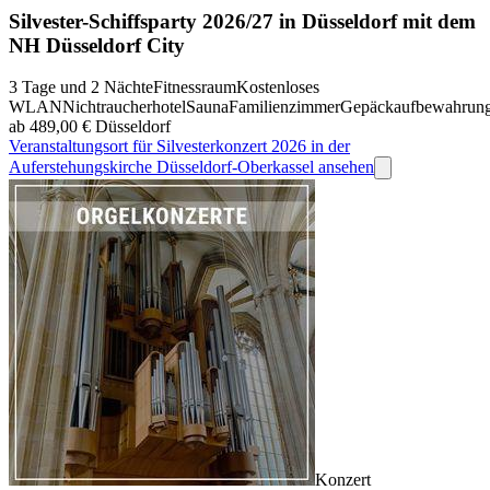
Silvester-Schiffsparty 2026/27 in Düsseldorf mit dem
NH Düsseldorf City
3 Tage und 2 Nächte
Fitnessraum
Kostenloses
WLAN
Nichtraucherhotel
Sauna
Familienzimmer
Gepäckaufbewahrun
ab 489,00 €
Düsseldorf
Veranstaltungsort für Silvesterkonzert 2026 in der
Auferstehungskirche Düsseldorf-Oberkassel ansehen
Konzert