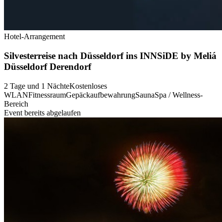
Hotel-Arrangement
Silvesterreise nach Düsseldorf ins INNSiDE by Meliá
Düsseldorf Derendorf
2 Tage und 1 Nächte
Kostenloses
WLAN
Fitnessraum
Gepäckaufbewahrung
Sauna
Spa / Wellness-
Bereich
Event bereits abgelaufen