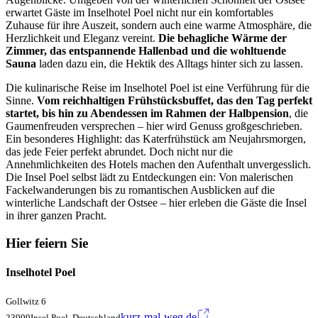
erwartet Gäste im Inselhotel Poel nicht nur ein komfortables
Zuhause für ihre Auszeit, sondern auch eine warme Atmosphäre, die
Herzlichkeit und Eleganz vereint.
Die behagliche Wärme der
Zimmer, das entspannende Hallenbad und die wohltuende
Sauna
laden dazu ein, die Hektik des Alltags hinter sich zu lassen.
Die kulinarische Reise im Inselhotel Poel ist eine Verführung für die
Sinne.
Vom reichhaltigen Frühstücksbuffet, das den Tag perfekt
startet, bis hin zu Abendessen im Rahmen der Halbpension
, die
Gaumenfreuden versprechen – hier wird Genuss großgeschrieben.
Ein besonderes Highlight: das Katerfrühstück am Neujahrsmorgen,
das jede Feier perfekt abrundet. Doch nicht nur die
Annehmlichkeiten des Hotels machen den Aufenthalt unvergesslich.
Die Insel Poel selbst lädt zu Entdeckungen ein: Von malerischen
Fackelwanderungen bis zu romantischen Ausblicken auf die
winterliche Landschaft der Ostsee – hier erleben die Gäste die Insel
in ihrer ganzen Pracht.
Hier feiern Sie
Inselhotel Poel
Gollwitz 6
kurz-mal-weg.de
23999Insel Poel, Deutschland