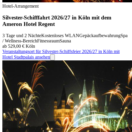
Hotel-Arrangement
Silvester-Schifffahrt 2026/27 in Köln mit dem
Ameron Hotel Regent
3 Tage und 2 Nächte
Kostenloses WLAN
Gepäckaufbewahrung
Spa
/ Wellness-Bereich
Fitnessraum
Sauna
ab 529,00 €
Köln
Veranstaltungsort für Silvester-Schiffsfeier 2026/27 in Köln mit
Hotel Stadtpalais ansehen