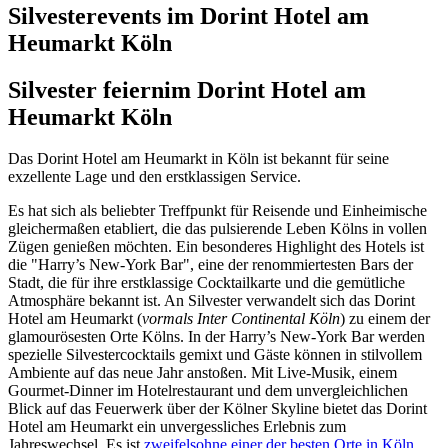
Silvesterevents im Dorint Hotel am
Heumarkt Köln
Silvester feiern
im Dorint Hotel am
Heumarkt Köln
Das Dorint Hotel am Heumarkt in Köln ist bekannt für seine
exzellente Lage und den erstklassigen Service.
Es hat sich als beliebter Treffpunkt für Reisende und Einheimische
gleichermaßen etabliert, die das pulsierende Leben Kölns in vollen
Zügen genießen möchten. Ein besonderes Highlight des Hotels ist
die "Harry’s New-York Bar", eine der renommiertesten Bars der
Stadt, die für ihre erstklassige Cocktailkarte und die gemütliche
Atmosphäre bekannt ist. An Silvester verwandelt sich das Dorint
Hotel am Heumarkt (
vormals Inter Continental Köln
) zu einem der
glamourösesten Orte Kölns. In der Harry’s New-York Bar werden
spezielle Silvestercocktails gemixt und Gäste können in stilvollem
Ambiente auf das neue Jahr anstoßen. Mit Live-Musik, einem
Gourmet-Dinner im Hotelrestaurant und dem unvergleichlichen
Blick auf das Feuerwerk über der Kölner Skyline bietet das Dorint
Hotel am Heumarkt ein unvergessliches Erlebnis zum
Jahreswechsel. Es ist
zweifelsohne einer der besten Orte in Köln,